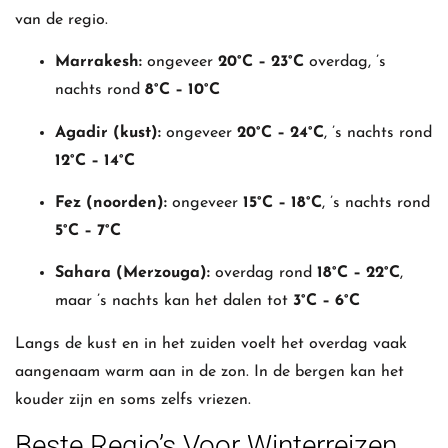
van de regio.
Marrakesh:
ongeveer
20°C – 23°C
overdag, ’s
nachts rond
8°C – 10°C
Agadir (kust):
ongeveer
20°C – 24°C
, ’s nachts rond
12°C – 14°C
Fez (noorden):
ongeveer
15°C – 18°C
, ’s nachts rond
5°C – 7°C
Sahara (Merzouga):
overdag rond
18°C – 22°C
,
maar ’s nachts kan het dalen tot
3°C – 6°C
Langs de kust en in het zuiden voelt het overdag vaak
aangenaam warm aan in de zon. In de bergen kan het
kouder zijn en soms zelfs vriezen.
Beste Regio’s Voor Winterreizen