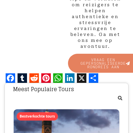
om reizigers te
helpen
authentieke en
stressvrije
ervaringen te
beleven. Ga met
ons mee op
avontuur.
VRAAG EEN
GEPERSONALISEERDE
RONDREIS AAN
Facebook
Tumblr
Reddit
Pinterest
WhatsApp
LinkedIn
X
Share
Meest Populaire Tours
Bestverkochte tours