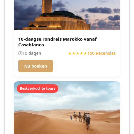
10-daagse rondreis Marokko vanaf
Casablanca
🕒
10 dagen
★★★★★
100 Recensies
Nu boeken
Bestverkochte tours