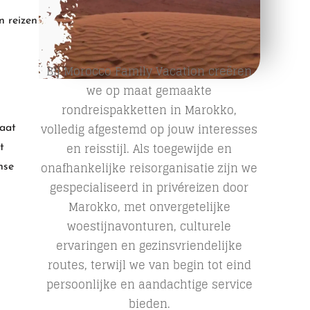
n reizen
Bij Morocco Family Vacation creëren
we op maat gemaakte
rondreispakketten in Marokko,
volledig afgestemd op jouw interesses
taat
en reisstijl. Als toegewijde en
t
onafhankelijke reisorganisatie zijn we
nse
gespecialiseerd in privéreizen door
Marokko, met onvergetelijke
woestijnavonturen, culturele
ervaringen en gezinsvriendelijke
routes, terwijl we van begin tot eind
persoonlijke en aandachtige service
bieden.