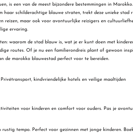
uen
, is een van de meest bijzondere bestemmingen in Marokko.
haar schilderachtige blauwe straten, trekt deze unieke stad r
n reizen, maar ook voor avontuurlijke reizigers en cultuurliefh
ige ervaring.
eten: waarom de stad blauw is, wat je er kunt doen met kindere
ndige routes. Of je nu een familierondreis plant of gewoon inspi
aan de marokko blauwestad perfect voor te bereiden.
Privétransport, kindvriendelijke hotels en veilige maaltijden
tiviteiten voor kinderen en comfort voor ouders. Pas je avont
rustig tempo. Perfect voor gezinnen met jonge kinderen. Boek