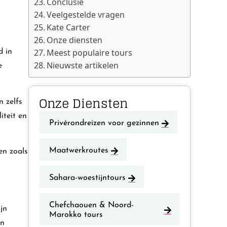
Conclusie
Veelgestelde vragen
Kate Carter
Onze diensten
Meest populaire tours
d in
Nieuwste artikelen
e
Onze Diensten
 zelfs
iteit en
Privérondreizen voor gezinnen
Maatwerkroutes
en zoals
Sahara-woestijntours
Chefchaouen & Noord-
ijn
Marokko tours
en