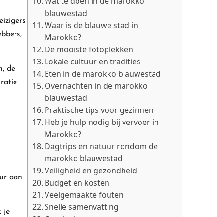
Wat te doen in de marokko
blauwestad
eizigers
Waar is de blauwe stad in
ebbers,
Marokko?
De mooiste fotoplekken
Lokale cultuur en tradities
n, de
Eten in de marokko blauwestad
ratie
Overnachten in de marokko
blauwestad
Praktische tips voor gezinnen
Heb je hulp nodig bij vervoer in
Marokko?
Dagtrips en natuur rondom de
marokko blauwestad
Veiligheid en gezondheid
uur aan
Budget en kosten
Veelgemaakte fouten
Snelle samenvatting
 je