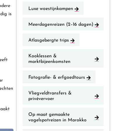
ndere
Luxe woestijnkampen
dig is
Meerdagenreizen (2–16 dagen)
Atlasgebergte trips
Kooklessen &
eeft
marktbijeenkomsten
Fotografie- & erfgoedtours
ar
echten
Vliegveldtransfers &
privévervoer
maakt
Op maat gemaakte
vogelspotreizen in Marokko