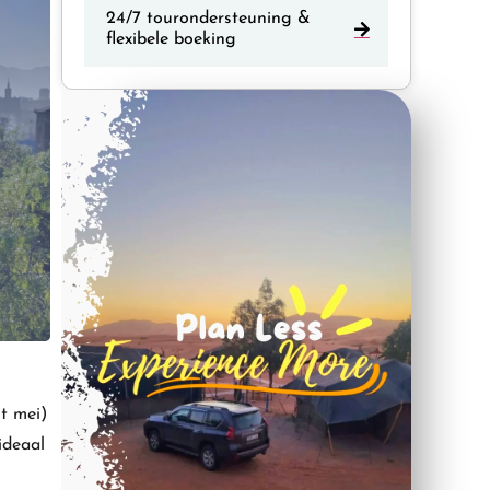
24/7 tourondersteuning &
flexibele boeking
t mei)
ideaal