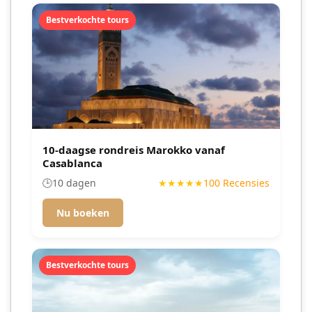
Bestverkochte tours
10-daagse rondreis Marokko vanaf
Casablanca
🕒
10 dagen
★★★★★
100 Recensies
Nu boeken
Bestverkochte tours