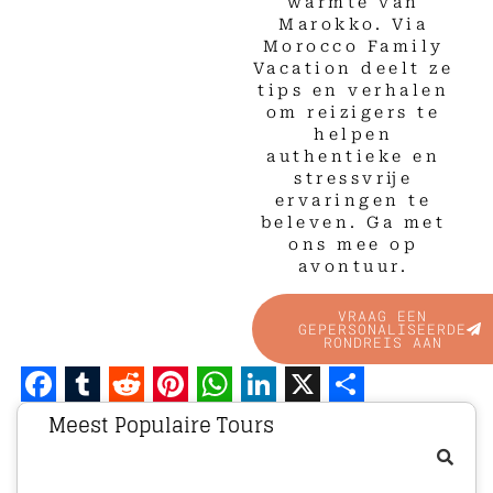
warmte van
Marokko. Via
Morocco Family
Vacation deelt ze
tips en verhalen
om reizigers te
helpen
authentieke en
stressvrije
ervaringen te
beleven. Ga met
ons mee op
avontuur.
VRAAG EEN
GEPERSONALISEERDE
RONDREIS AAN
Facebook
Tumblr
Reddit
Pinterest
WhatsApp
LinkedIn
X
Share
Meest Populaire Tours