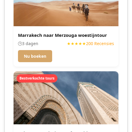
Marrakech naar Merzouga woestijntour
🕒
3 dagen
★★★★★
200 Recensies
Nu boeken
Bestverkochte tours